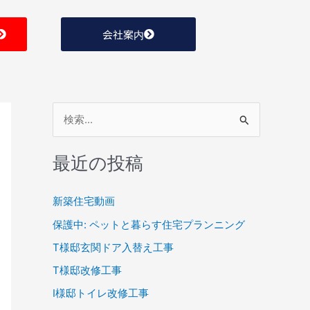
会社案内
検
索
最近の投稿
対
象
新築住宅動画
:
保護中: ペットと暮らす住宅プランニング
T様邸玄関ドア入替え工事
T様邸改修工事
I様邸トイレ改修工事