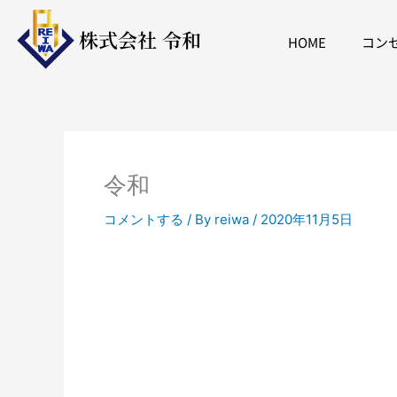
内
容
株式会社 令和
HOME
コン
を
ス
キ
ッ
プ
令和
コメントする
/ By
reiwa
/
2020年11月5日