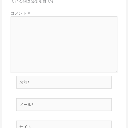
ている欄は必須項目です
コメント
※
名
前
*
メ
ー
ル
*
サ