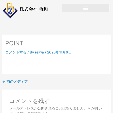
内
株式会社 令和
容
を
ス
キ
ッ
プ
POINT
コメントする
/ By
reiwa
/
2020年11月6日
←
前のメディア
コメントを残す
メールアドレスが公開されることはありません。
※
が付い