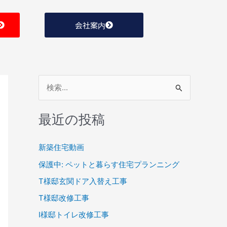
会社案内
検
索
最近の投稿
対
象
新築住宅動画
:
保護中: ペットと暮らす住宅プランニング
T様邸玄関ドア入替え工事
T様邸改修工事
I様邸トイレ改修工事