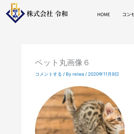
内
容
株式会社 令和
HOME
コン
を
ス
キ
ッ
プ
ペット丸画像６
コメントする
/ By
reiwa
/
2020年11月9日