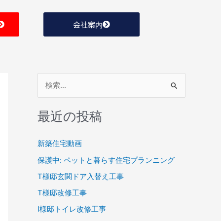
会社案内
検
索
最近の投稿
対
象
新築住宅動画
:
保護中: ペットと暮らす住宅プランニング
T様邸玄関ドア入替え工事
T様邸改修工事
I様邸トイレ改修工事