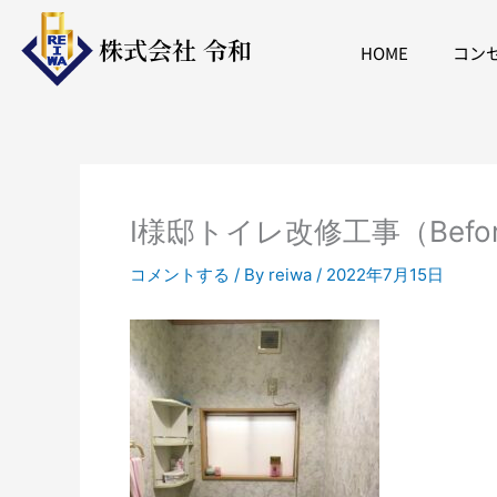
内
容
株式会社 令和
HOME
コン
を
ス
キ
ッ
プ
I様邸トイレ改修工事（Befor
コメントする
/ By
reiwa
/
2022年7月15日