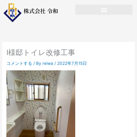
内
株式会社 令和
容
を
ス
キ
ッ
プ
I様邸トイレ改修工事
コメントする
/ By
reiwa
/
2022年7月15日