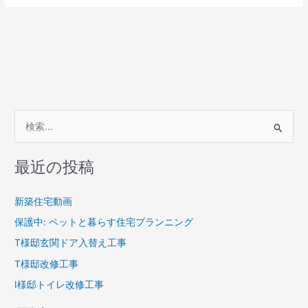
検
索
最近の投稿
対
象
新築住宅動画
:
保護中: ペットと暮らす住宅プランニング
T様邸玄関ドア入替え工事
T様邸改修工事
I様邸トイレ改修工事