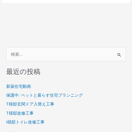
検
索
最近の投稿
対
象
新築住宅動画
:
保護中: ペットと暮らす住宅プランニング
T様邸玄関ドア入替え工事
T様邸改修工事
I様邸トイレ改修工事