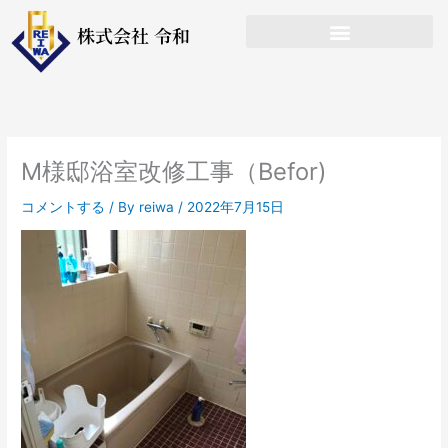
内
株式会社 令和
容
を
ス
キ
ッ
プ
M様邸浴室改修工事（Befor)
コメントする
/ By
reiwa
/
2022年7月15日