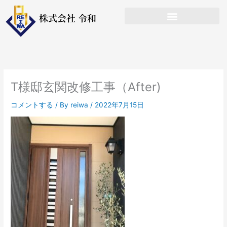
内
株式会社 令和
容
を
ス
キ
ッ
プ
T様邸玄関改修工事（After)
コメントする
/ By
reiwa
/
2022年7月15日