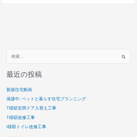
検
索
最近の投稿
対
象
新築住宅動画
:
保護中: ペットと暮らす住宅プランニング
T様邸玄関ドア入替え工事
T様邸改修工事
I様邸トイレ改修工事